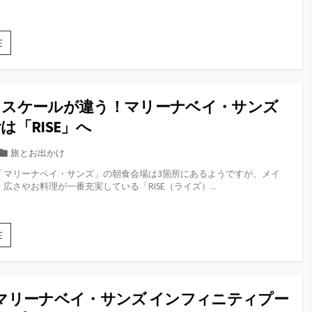
リ
ー
な
E
ん
で
す
か
もスケールが違う！マリーナベイ・サンズ
こ
れ！？
は「RISE」へ
シ
ン
カ
旅とお出かけ
ガ
テ
「マリーナベイ・サンズ」の朝食会場は3箇所にあるようですが、メイ
ポ
ゴ
広さやお料理が一番充実している「RISE（ライズ）...
ー
リ
ル
ー
空
港
何
E
「JEWEL」
も
と
か
プ
も
ー
ス
ケ
マリーナベイ・サンズ インフィニティプー
ケ
ッ