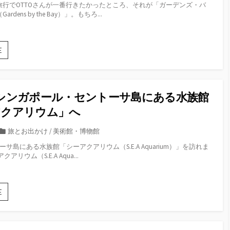
部
旅行でOTTOさんが一番行きたかったところ、それが「ガーデンズ・バ
な
ゴ
屋
dens by the Bay）」。もちろ...
「ク
を
リ
ラ
紹
ー
ウ
介
ド・
5
E
フ
日
ォ
目：
レ
驚
ス
き
ト」
シンガポール・セントーサ島にある水族館
が
が
つ
アクアリウム」へ
最
ま
高
っ
カ
旅とお出かけ
/
美術館・博物館
に
た
テ
楽
サ島にある水族館「シーアクアリウム（S.E.A Aquarium）」を訪れま
超
ゴ
し
アリウム（S.E.A Aqua...
近
か
リ
代
っ
ー
的
た
な
4
E
植
日
物
目：
園
シ
「ガ