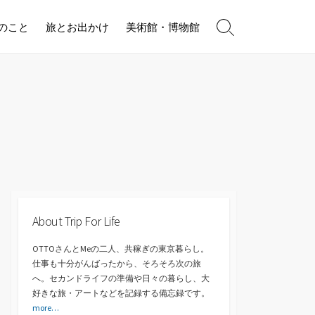
のこと
旅とお出かけ
美術館・博物館
検
索
切
り
替
え
About Trip For Life
OTTOさんとMeの二人、共稼ぎの東京暮らし。
仕事も十分がんばったから、そろそろ次の旅
へ。セカンドライフの準備や日々の暮らし、大
好きな旅・アートなどを記録する備忘録です。
more…