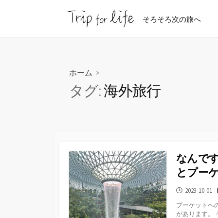
コ
ン
そろそろ次の旅へ
テ
ン
ツ
へ
ホーム
>
ス
タグ:
海外旅行
キ
ッ
プ
なんです
とプー
公
2023-10-01
開
プーケットへの
日
があります。 