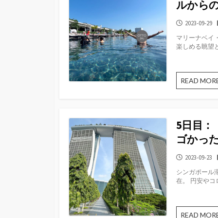
ルから
公
2023-09-29
開
マリーナベイ
日
楽しめる眺望と
READ MOR
5日目：
ゴかっ
公
2023-09-23
開
シンガポール
日
在。 円安やコ
READ MOR