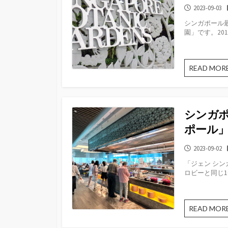
公
2023-09-03
開
シンガポール
日
園」です。20
READ MOR
シンガポ
ポール
公
2023-09-02
開
「ジェン シ
日
ロビーと同じ10
READ MOR