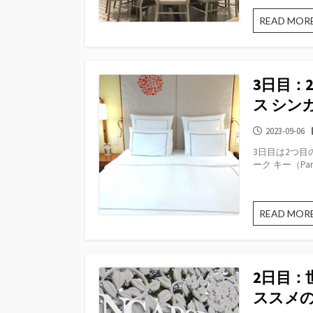
READ MOR
3日目：
ス シン
公
2023-09-06
開
3日目は2つ目
日
ーク キー（Parado
READ MOR
2日目：
ススメ