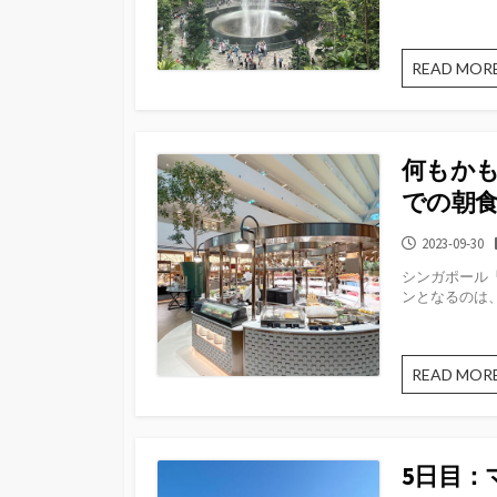
READ MOR
何もか
での朝食
公
2023-09-30
開
シンガポール
日
ンとなるのは、
READ MOR
5日目：