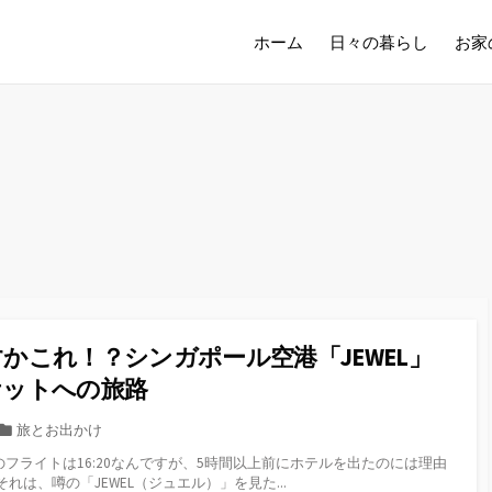
ホーム
日々の暮らし
お家
かこれ！？シンガポール空港「JEWEL」
ケットへの旅路
カ
旅とお出かけ
テ
フライトは16:20なんですが、5時間以上前にホテルを出たのには理由
ゴ
それは、噂の「JEWEL（ジュエル）」を見た...