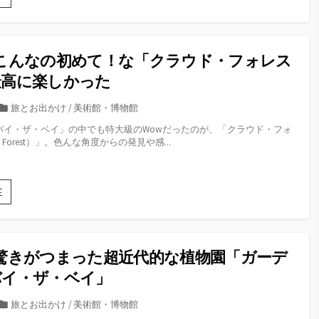
ィ
日
ニ
目：
テ
「マ
ィ
リ
プ
：こんなの初めて！な「クラウド・フォレス
ー
ー
ナ
最高に楽しかった
ル
ベ
か
イ・
カ
旅とお出かけ
/
美術館・博物館
ら
サ
テ
の
バイ・ザ・ベイ」の中でも特大級のWowだったのが、「クラウド・フォ
ン
ゴ
二
d Forest）」。色んな角度からの発見や感...
ズ」
大
リ
が
ナ
ー
想
イ
像
ト
5
E
よ
シ
日
り
ョ
目：
も
ー
こ
ス
へ
ん
ゴ
驚きがつまった超近代的な植物園「ガーデ
な
か
の
バイ・ザ・ベイ」
っ
初
た！
め
カ
旅とお出かけ
/
美術館・博物館
お
て！
テ