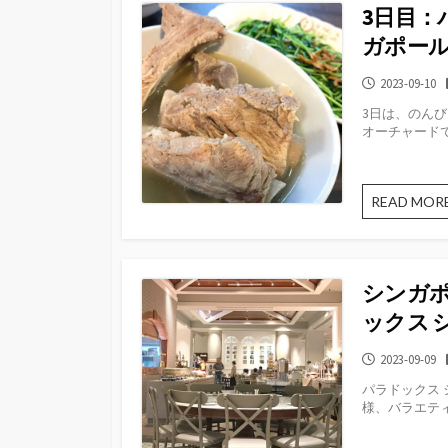
3日目：
ガポー
公
2023-09-10
開
3日は、のん
日
オーチャードで
READ MOR
シンガ
ックス 
公
2023-09-09
開
パラドックス
日
様、バラエティ豊