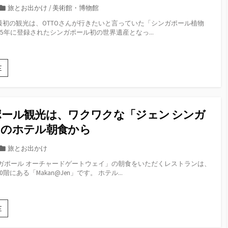
ル
カ
旅とお出かけ
/
美術館・博物館
ス
ク
テ
シ
最初の観光は、OTTOさんが行きたいと言っていた「シンガポール植物
ラ
ゴ
ン
15年に登録されたシンガポール初の世界遺産となっ...
ー
ガ
リ
ク
ポ
ー
キ
ー
ー
ル」
2
E
の
の
日
「パ
朝
目：
ラ
食
世
ド
界
ッ
ール観光は、ワクワクな「ジェン シンガ
遺
ク
産
」のホテル朝食から
ス
「シ
シ
ン
カ
旅とお出かけ
ン
ガ
テ
ガ
ンガポール オーチャードゲートウェイ」の朝食をいただくレストランは、
ポ
ゴ
ポ
階にある「Makan@Jen」です。 ホテル...
ー
ー
リ
ル
ル」
ー
植
へ
物
シ
E
園」
ン
私
ガ