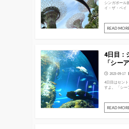
シンガポール
日
イ・ザ・ベイ（Gar
READ MOR
4日目：
「シー
公
2023-09-17
開
4日目はセントー
日
すよ。 「シーアク
READ MOR