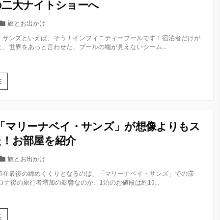
ー
の二大ナイトショーへ
ト
ル
へ
が
カ
旅とお出かけ
の
違
テ
旅
・サンズといえば、そう！インフィニティープールです！宿泊者だけが
う！
ゴ
路
、世界をあっと言わせた、プールの端が見えないシーム...
マ
リ
リ
ー
ー
ナ
5
E
ベ
日
イ・
目：
サ
マ
ン
リ
ズ
「マリーナベイ・サンズ」が想像よりもス
ー
で
ナ
た！お部屋を紹介
の
ベ
朝
イ・
カ
旅とお出かけ
食
サ
テ
は
滞在最後の締めくくりとなるのは、「マリーナベイ・サンズ」での滞
ン
ゴ
「RISE」
ロナ後の旅行者増加の影響なのか、1泊のお値段は約10...
ズ
へ
リ
イ
ー
ン
フ
5
E