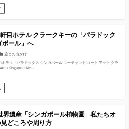
ム」
カ
へ
シ
E
ー
ン
ス
ガ
ま
ポ
で。
ー
シ
2軒目ホテル クラークキーの「パラドック
ル
ン
ら
ガポール」へ
ガ
し
ポ
い
カ
旅とお出かけ
ー
バ
テ
ル
のホテル「パラドックス シンガポール マーチャント コート アット クラ
ラ
ゴ
グ
x Singapore Mer...
エ
ル
リ
テ
メ
ー
ィ
を
ー
満
3
E
豊
喫
日
か
目：
な
2
「パ
軒
ラ
世界遺産「シンガポール植物園」私たちオ
目
ド
ホ
の見どころや周り方
ッ
テ
ク