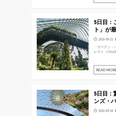
5日目
ト」が
公
2023-09-22
開
「ガーデン・
日
レスト（Clou
READ MOR
5日目：
ンズ・
公
2023-09-18
開