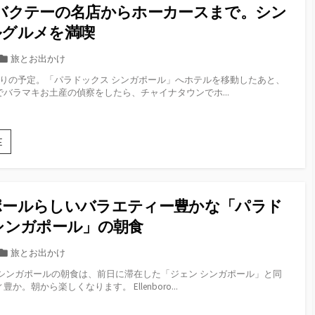
ン
ー
バクテーの名店からホーカースまで。シン
ガ
デ
ポ
ルグルメを満喫
ン
ー
ズ・
ル・
カ
旅とお出かけ
バ
セ
テ
イ・
びりの予定。「パラドックス シンガポール」へホテルを移動したあと、
ン
ゴ
ザ・
バラマキお土産の偵察をしたら、チャイナタウンでホ...
ト
ベ
リ
ー
イ」
ー
サ
島
3
E
に
日
あ
目：
る
バ
水
ク
族
ポールらしいバラエティー豊かな「パラド
テ
館
ー
シンガポール」の朝食
「シ
の
ー
名
カ
旅とお出かけ
ア
店
テ
ク
 シンガポールの朝食は、前日に滞在した「ジェン シンガポール」と同
か
ゴ
ア
か。朝から楽しくなります。 Ellenboro...
ら
リ
リ
ホ
ウ
ー
ー