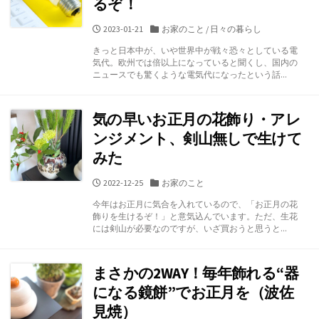
るぞ！
公
カ
2023-01-21
お家のこと
/
日々の暮らし
開
テ
きっと日本中が、いや世界中が戦々恐々としている電
日
ゴ
気代。欧州では倍以上になっていると聞くし、国内の
リ
ニュースでも驚くような電気代になったという話...
ー
気の早いお正月の花飾り・アレ
ンジメント、剣山無しで生けて
みた
公
カ
2022-12-25
お家のこと
開
テ
今年はお正月に気合を入れているので、「お正月の花
日
ゴ
飾りを生けるぞ！」と意気込んでいます。ただ、生花
リ
には剣山が必要なのですが、いざ買おうと思うと...
ー
まさかの2WAY！毎年飾れる“器
になる鏡餅”でお正月を（波佐
見焼）