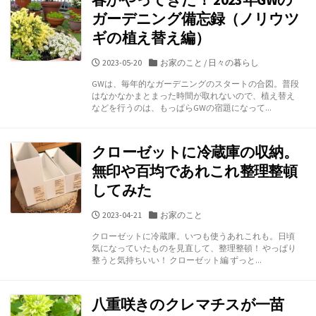
ガーデニング備忘録（ノリウツ
ギの植え替え編）
公
カ
2023-05-20
お家のこと
/
日々の暮らし
開
テ
GWは、毎年的なガーデニングのスタートの合図。普段
日
ゴ
はなかなかまとまった時間が取れないので、植え替え
リ
などを行うのは、もっぱらGWの宿題になって...
ー
クローゼットに冷蔵庫の収納。
無印や百均であれこれ整理整頓
してみた
公
カ
2023-04-21
お家のこと
開
テ
クローゼットに冷蔵庫。いつも使うあれこれも。日頃
日
ゴ
気になっていたものを見直して、整理整頓！ やっぱり
リ
整うと気持ちいい！ クローゼット編 ずっと...
ー
八重咲きのクレマチスが一苗