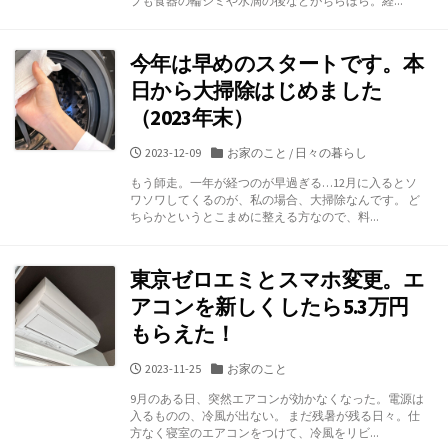
プも食器の輪シミや水滴の後などがちらほら。経...
ー
今年は早めのスタートです。本
日から大掃除はじめました
（2023年末）
公
カ
2023-12-09
お家のこと
/
日々の暮らし
開
テ
もう師走。一年が経つのが早過ぎる…12月に入るとソ
日
ゴ
ワソワしてくるのが、私の場合、大掃除なんです。 ど
リ
ちらかというとこまめに整える方なので、料...
ー
東京ゼロエミとスマホ変更。エ
アコンを新しくしたら5.3万円
もらえた！
公
カ
2023-11-25
お家のこと
開
テ
9月のある日、突然エアコンが効かなくなった。電源は
日
ゴ
入るものの、冷風が出ない。 まだ残暑が残る日々。仕
リ
方なく寝室のエアコンをつけて、冷風をリビ...
ー