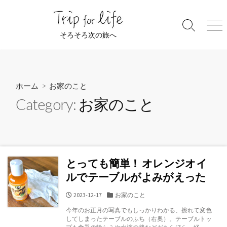
コ
ン
検
メ
テ
そろそろ次の旅へ
索
ニ
ン
切
ュ
ツ
り
ー
替
へ
え
ス
ホーム
> お家のこと
キ
Category:
お家のこと
ッ
プ
とっても簡単！ オレンジオイ
ルでテーブルがよみがえった
公
カ
2023-12-17
お家のこと
開
テ
今年のお正月の写真でもしっかりわかる、擦れて変色
日
ゴ
してしまったテーブルのふち（右奥）。テーブルトッ
リ