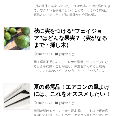
開
テ
9月の連休に実家へ戻った。 コロナ禍の生活に慣れてき
日
ゴ
て、ワクチンも接種済ということで、ようやく帰省が
リ
解除となりました。5月の連休から今回の帰...
ー
秋に実をつける“フェイジョ
ア”はどんな果実？（実がなる
まで・挿し木）
公
カ
2022-08-13
お家のこと
開
テ
元々運動不足なのに、コロナの影響でテレワークにな
日
ゴ
るとさらに動くことが減り、体重もすくすくと成長
リ
中…。これはヤバイ！ ということで、「やろう、...
ー
夏の必需品！エアコンの風よけ
には、これをオススメしたい！
公
カ
2022-06-29
お家のこと
開
テ
梅雨が明けると、すっかり夏本番に。これまで夜は窓
日
ゴ
を開ければ涼しかったのに、エアコン無しでは眠れな