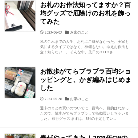
お札のお作法知ってますか？百
均グッズで厄除けのお札を飾っ
てみた
公
カ
2023-06-03
お家のこと
開
テ
私のこれまでの人生、お札にご縁がなかった。実家も
日
ゴ
気にするタイプではなく、神棚もない。ゆえお作法も
リ
全く知らない…。 そんな中、先日のOTTOさ...
ー
お散歩がてらブラブラ百均ショ
ッピングと、かぎ編みはじめま
した
公
カ
2023-05-28
お家のこと
開
テ
週末のまとめ買いのついでに、百均へ。目的はなかっ
日
ゴ
たので、散歩がてらブラブラして衝動買いしちゃいま
リ
した。 旅行グッズ まずは、8月の予定してい...
ー
春がやってきた！ 2023年GWの