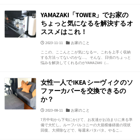
YAMAZAKI「TOWER」でお家の
ちょっと気になるを解決するオ
ススメはこれ！
公
カ
2023-11-11
お家のこと
開
テ
ここの、ここんとこが気になるー。これを上手く収納
日
ゴ
する方法ってないのかな…。 そんな、日頃のちょっと
リ
悩みを解決してくれるのがYAMAZAKI（...
ー
女性一人でIKEA シーヴィクのソ
ファーカバーを交換できるの
か？
公
カ
2023-08-11
お家のこと
開
テ
7月中旬から下旬にかけて、お友達がお泊まりに来る準
日
ゴ
備で大忙し。ルーフバルコニーの大規模修繕後の現状
リ
回復、大掃除などで、毎週末バタバタ。やるこ...
ー