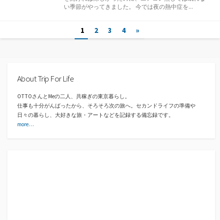
リ
い季節がやってきました。 今では夜の熱中症を...
ー
投
1
2
3
4
»
稿
ナ
About Trip For Life
ビ
ゲ
OTTOさんとMeの二人、共稼ぎの東京暮らし。
仕事も十分がんばったから、そろそろ次の旅へ。セカンドライフの準備や
ー
日々の暮らし、大好きな旅・アートなどを記録する備忘録です。
more…
シ
ョ
ン