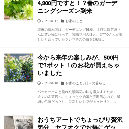
4,800円ですと！？春のガーデ
ニングシーズン到来
公
カ
2023-04-17
お家のこと
開
テ
週末の晴れ間は、ガーデニング日和。 土曜に園芸屋さ
日
ゴ
んに買い物に行って、紫陽花用の鉢と、OTTOさんが欲
リ
しいと言っていたクレマチスの苗を2株買...
ー
今から来年の楽しみが。500円
で7ポット！のお花が買えちゃ
いました
公
カ
2023-04-10
お家のこと
/
日々の暮らし
開
テ
パッカーーんと割れた紫陽花の鉢を購入するために、
日
ゴ
近くの園芸店へ。ちょっと小洒落た雰囲気なので、繊
リ
細な色味だったり、目新しいお花があったりと、...
ー
おうちアートでちょっぴり贅沢
気分。ヤフオクでお得にゲッ