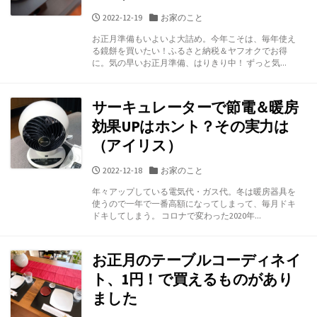
公
カ
2022-12-19
お家のこと
開
テ
お正月準備もいよいよ大詰め。今年こそは、毎年使え
日
ゴ
る鏡餅を買いたい！ふるさと納税＆ヤフオクでお得
リ
に。気の早いお正月準備、はりきり中！ ずっと気...
ー
サーキュレーターで節電＆暖房
効果UPはホント？その実力は
（アイリス）
公
カ
2022-12-18
お家のこと
開
テ
年々アップしている電気代・ガス代。冬は暖房器具を
日
ゴ
使うので一年で一番高額になってしまって、毎月ドキ
リ
ドキしてしまう。 コロナで変わった2020年...
ー
お正月のテーブルコーディネイ
ト、1円！で買えるものがあり
ました