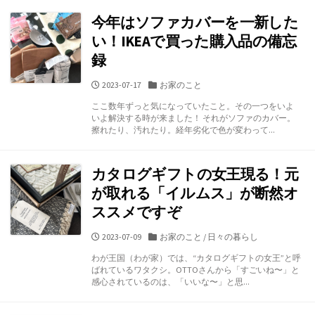
今年はソファカバーを一新した
い！IKEAで買った購入品の備忘
録
公
カ
2023-07-17
お家のこと
開
テ
ここ数年ずっと気になっていたこと。その一つをいよ
日
ゴ
いよ解決する時が来ました！ それがソファのカバー。
リ
擦れたり、汚れたり。経年劣化で色が変わって...
ー
カタログギフトの女王現る！元
が取れる「イルムス」が断然オ
ススメですぞ
公
カ
2023-07-09
お家のこと
/
日々の暮らし
開
テ
わが王国（わが家）では、“カタログギフトの女王”と呼
日
ゴ
ばれているワタクシ。OTTOさんから「すごいね〜」と
リ
感心されているのは、「いいな〜」と思...
ー