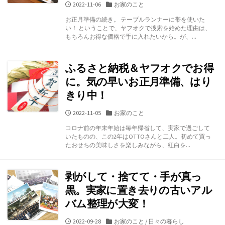
公
カ
2022-11-06
お家のこと
開
テ
お正月準備の続き。 テーブルランナーに帯を使いた
日
ゴ
い！ ということで、ヤフオクで捜索を始めた理由は、
リ
もちろんお得な価格で手に入れたいから。が、...
ー
ふるさと納税＆ヤフオクでお得
に。気の早いお正月準備、はり
きり中！
公
カ
2022-11-05
お家のこと
開
テ
コロナ前の年末年始は毎年帰省して、実家で過ごして
日
ゴ
いたものの、この2年はOTTOさんと二人。初めて買っ
リ
たおせちの美味しさを楽しみながら、紅白を...
ー
剥がして・捨てて・手が真っ
黒。実家に置き去りの古いアル
バム整理が大変！
公
カ
2022-09-28
お家のこと
/
日々の暮らし