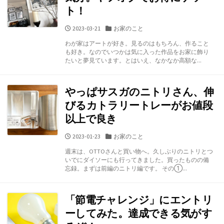
ト！
公
カ
2023-03-21
お家のこと
開
テ
わが家はアートが好き。見るのはもちろん、作ること
日
ゴ
も好き。なのでいつかは気に入った作品をお家に飾り
リ
たいと夢見ています。とはいえ、なかなか高額な...
ー
やっぱサスガのニトリさん、伸
びるカトラリートレーがお値段
以上で良き
公
カ
2023-01-23
お家のこと
開
テ
週末は、OTTOさんと買い物へ。久しぶりのニトリとつ
日
ゴ
いでにダイソーにも行ってきました。買ったものの備
リ
忘録。まずは前編のニトリ編です。 その①...
ー
「節電チャレンジ」にエントリ
ーしてみた。達成できる気がす