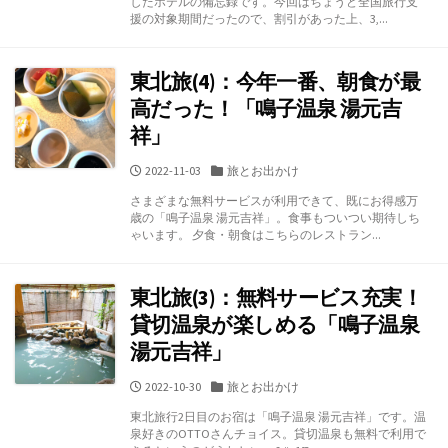
したホテルの備忘録です。今回はちょうど全国旅行支
リ
援の対象期間だったので、割引があった上、3,...
ー
東北旅(4)：今年一番、朝食が最
高だった！「鳴子温泉 湯元吉
祥」
公
カ
2022-11-03
旅とお出かけ
開
テ
さまざまな無料サービスが利用できて、既にお得感万
日
ゴ
歳の「鳴子温泉 湯元吉祥」。食事もついつい期待しち
リ
ゃいます。 夕食・朝食はこちらのレストラン...
ー
東北旅(3)：無料サービス充実！
貸切温泉が楽しめる「鳴子温泉
湯元吉祥」
公
カ
2022-10-30
旅とお出かけ
開
テ
東北旅行2日目のお宿は「鳴子温泉 湯元吉祥」です。温
日
ゴ
泉好きのOTTOさんチョイス。貸切温泉も無料で利用で
リ