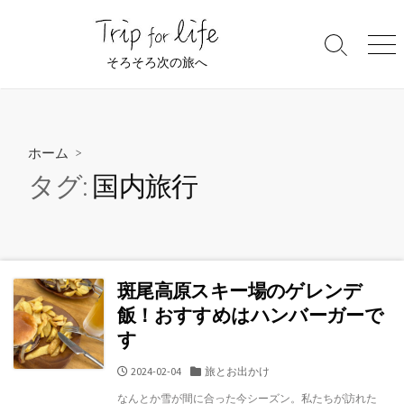
コ
ン
検
メ
テ
そろそろ次の旅へ
索
ニ
ン
切
ュ
ツ
り
ー
替
へ
え
ス
ホーム
>
キ
タグ:
国内旅行
ッ
プ
斑尾高原スキー場のゲレンデ
飯！おすすめはハンバーガーで
す
公
カ
2024-02-04
旅とお出かけ
開
テ
なんとか雪が間に合った今シーズン。私たちが訪れた