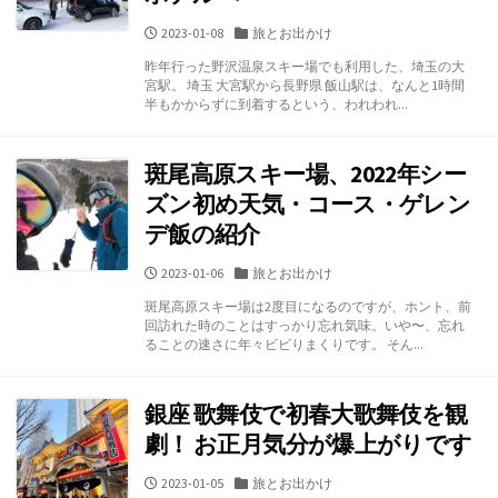
公
カ
2023-01-08
旅とお出かけ
開
テ
昨年行った野沢温泉スキー場でも利用した、埼玉の大
日
ゴ
宮駅。 埼玉 大宮駅から長野県 飯山駅は、なんと1時間
リ
半もかからずに到着するという、われわれ...
ー
斑尾高原スキー場、2022年シー
ズン初め天気・コース・ゲレン
デ飯の紹介
公
カ
2023-01-06
旅とお出かけ
開
テ
斑尾高原スキー場は2度目になるのですが、ホント、前
日
ゴ
回訪れた時のことはすっかり忘れ気味。いや〜、忘れ
リ
ることの速さに年々ビビりまくりです。 そん...
ー
銀座 歌舞伎で初春大歌舞伎を観
劇！ お正月気分が爆上がりです
公
カ
2023-01-05
旅とお出かけ