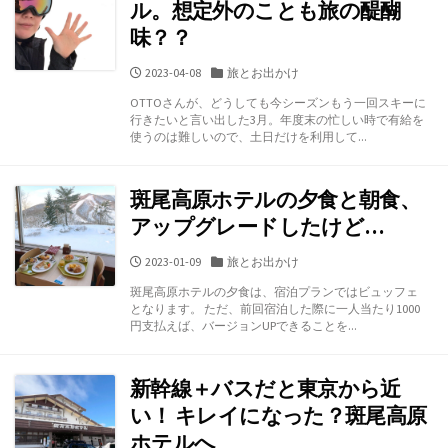
ル。想定外のことも旅の醍醐
味？？
公
カ
2023-04-08
旅とお出かけ
開
テ
OTTOさんが、どうしても今シーズンもう一回スキーに
日
ゴ
行きたいと言い出した3月。年度末の忙しい時で有給を
リ
使うのは難しいので、土日だけを利用して...
ー
斑尾高原ホテルの夕食と朝食、
アップグレードしたけど…
公
カ
2023-01-09
旅とお出かけ
開
テ
斑尾高原ホテルの夕食は、宿泊プランではビュッフェ
日
ゴ
となります。 ただ、前回宿泊した際に一人当たり1000
リ
円支払えば、バージョンUPできることを...
ー
新幹線＋バスだと東京から近
い！ キレイになった？斑尾高原
ホテルへ