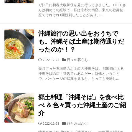
開
テ
1月3日に初春大歌舞伎を見に行ってきました。 OTTOさ
日
ゴ
んは初めての経験で、私は京都の南座、東京の歌舞伎
リ
座でそれぞれ1回観劇したことがあり、...
ー
沖縄旅行の思い出をおうちで
も。沖縄そば土産は期待通りだ
ったのか！？
公
カ
2022-12-24
日々の暮らし
開
テ
先月行った石垣島のお土産の沖縄そば。 那覇市にある
日
ゴ
沖縄そばの店「麺処てぃあんだー」監修ということ
リ
で、パッケージの写真を見ると、とっても美味し...
ー
郷土料理「沖縄そば」を食べ比
べ ＆ 色々買った沖縄土産のご紹
介
公
カ
2022-11-23
旅とお出かけ
開
テ