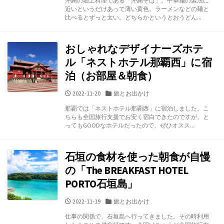
沖縄の郷土料理である「沖縄そば」。中華麺の製法に
日
ゴ
近いというだけあって薄い黄色。ラーメンなどの麺と
リ
比べるとずっと太い。どちらかというとおうどん...
ー
おしゃれなデザイナーズホテ
ル「ネストホテル那覇西」に宿
泊（お部屋＆朝食）
公
カ
2022-11-20
旅とお出かけ
開
テ
那覇では「ネストホテル那覇西」に宿泊しました。こ
日
ゴ
ちらも全国旅行支援でお安く宿白できたのですが、と
リ
ってもGOODなホテルだったので、ぜひオスス...
ー
石垣の食材を使った朝食が自慢
の「The BREAKFAST HOTEL
PORTO石垣島」
公
カ
2022-11-19
旅とお出かけ
開
テ
仕事の関係で、石垣島へ行ってきました。その時利用
日
ゴ