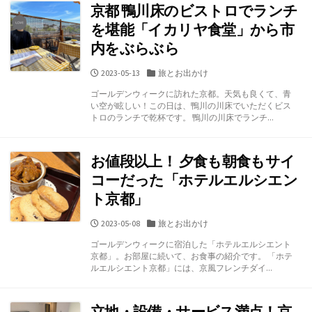
京都 鴨川床のビストロでランチ
を堪能「イカリヤ食堂」から市
内をぶらぶら
公
カ
2023-05-13
旅とお出かけ
開
テ
ゴールデンウィークに訪れた京都。天気も良くて、青
日
ゴ
い空が眩しい！この日は、鴨川の川床でいただくビス
リ
トロのランチで乾杯です。 鴨川の川床でランチ...
ー
お値段以上！ 夕食も朝食もサイ
コーだった「ホテルエルシエン
ト京都」
公
カ
2023-05-08
旅とお出かけ
開
テ
ゴールデンウィークに宿泊した「ホテルエルシエント
日
ゴ
京都」。お部屋に続いて、お食事の紹介です。 「ホテ
リ
ルエルシエント京都」には、京風フレンチダイ...
ー
立地・設備・サービス満点！京