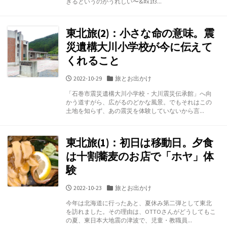
きるというのがうれしい〜&#x1f3...
ー
東北旅(2)：小さな命の意味。震
災遺構大川小学校が今に伝えて
くれること
公
カ
2022-10-29
旅とお出かけ
開
テ
「石巻市震災遺構大川小学校・大川震災伝承館」へ向
日
ゴ
かう道すがら、広がるのどかな風景。でもそれはこの
リ
土地を知らず、あの震災を体験していないから言...
ー
東北旅(1)：初日は移動日。夕食
は十割蕎麦のお店で「ホヤ」体
験
公
カ
2022-10-23
旅とお出かけ
開
テ
今年は北海道に行ったあと、夏休み第二弾として東北
日
ゴ
を訪れました。その理由は、OTTOさんがどうしてもこ
リ
の夏、東日本大地震の津波で、児童・教職員...
ー