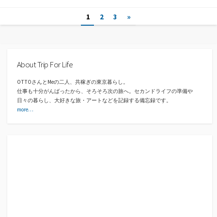
投
1
2
3
»
稿
ナ
About Trip For Life
ビ
ゲ
OTTOさんとMeの二人、共稼ぎの東京暮らし。
仕事も十分がんばったから、そろそろ次の旅へ。セカンドライフの準備や
ー
日々の暮らし、大好きな旅・アートなどを記録する備忘録です。
more…
シ
ョ
ン