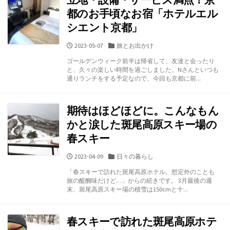
都のお手頃なお宿「ホテルエル
シエント京都」
公
カ
2023-05-07
旅とお出かけ
開
テ
ゴールデンウィーク前半は帰省して、友達と会ったり
日
ゴ
と、久々の楽しい時間を過ごしました。Nさんといつも
リ
通りランチをする予定なので、今回も京都に前...
ー
期待はほどほどに。こんなもん
かと涙した斑尾高原スキー場の
春スキー
公
カ
2023-04-09
日々の暮らし
開
テ
「春スキーで訪れた斑尾高原ホテル。想定外のことも
日
ゴ
旅の醍醐味だけど…」からの続きです。 3月最後の週
リ
末、斑尾高原スキー場の積雪は150cmと十...
ー
春スキーで訪れた斑尾高原ホテ