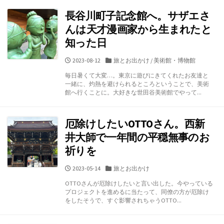
長谷川町子記念館へ。サザエさ
んは天才漫画家から生まれたと
知った日
公
カ
2023-08-12
旅とお出かけ
/
美術館・博物館
開
テ
毎日暑くて大変…。東京に遊びにきてくれたお友達と
日
ゴ
一緒に、灼熱を避けられるところということで、美術
リ
館へ行くことに。大好きな世田谷美術館でやって...
ー
厄除けしたいOTTOさん。西新
井大師で一年間の平穏無事のお
祈りを
公
カ
2023-05-14
旅とお出かけ
開
テ
OTTOさんが厄除けしたいと言い出した。今やっている
日
ゴ
プロジェクトを進めるに当たって、同僚の方が厄除け
リ
をしたそうで、すぐ影響されちゃうOTTO...
ー