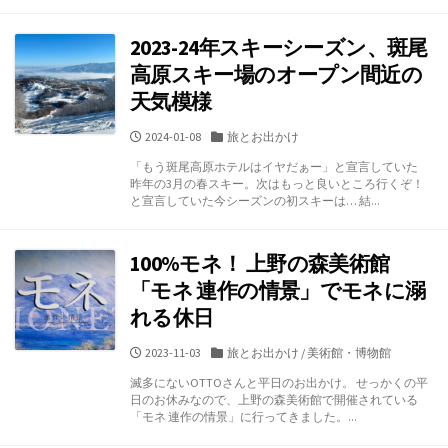
2023-24年スキーシーズン、斑尾
高原スキー場のオープン間近の
天気模様
公
カ
2024-01-08
旅とお出かけ
開
テ
「もう斑尾高原ホテルはイヤだぁー」と宣言していた
日
ゴ
昨年の3月の春スキー。次はもっと良いところ行くぞ！
リ
と宣言していた今シーズンの初スキーは… 結...
ー
100%モネ！ 上野の森美術館
「モネ 連作の情景」でモネに溺
れる休日
公
カ
2023-11-03
旅とお出かけ
/
美術館・博物館
開
テ
滅多にないOTTOさんと平日のお出かけ。 せっかくの平
日
ゴ
日のお休みなので、上野の森美術館で開催されている
リ
「モネ 連作の情景」に行ってきました。...
ー