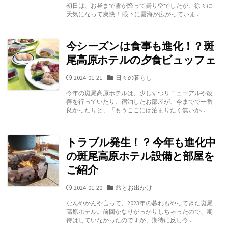
日
ゴ
初日は、お昼まで雪が降って曇り空でしたが、徐々に
リ
天気になって爽快！ 眼下に雲海が広がっていま...
ー
今シーズンは食事も進化！？斑
尾高原ホテルの夕食ビュッフェ
公
カ
2024-01-21
日々の暮らし
開
テ
今年の斑尾高原ホテルは、少しずつリニューアルや改
日
ゴ
善を行っていたり、宿泊したお部屋が、今までで一番
リ
良かったりと、「もうここには泊まりたく無いか...
ー
トラブル発生！？ 今年も進化中
の斑尾高原ホテル設備と部屋を
ご紹介
公
カ
2024-01-20
旅とお出かけ
開
テ
なんやかんや言って、2023年の暮れもやってきた斑尾
日
ゴ
高原ホテル。前回かなりがっかりしちゃったので、期
リ
待はしていなかったのですが、期待に反し今...
ー