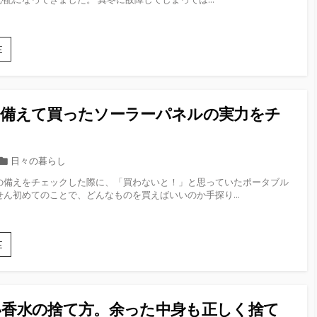
ル
リ！
リ
バ
ー
ッ
テ
こ
E
リ
ん
ー
な
を
に
試
費
し
に備えて買ったソーラーパネルの実力をチ
用
て
が
！
み
違
ま
う
カ
日々の暮らし
し
の⁉︎
テ
た！
の備えをチェックした際に、「買わないと！」と思っていたポータブル
10
ゴ
ん初めてのことで、どんなものを買えばいいのか手探り...
年
リ
経
ー
っ
た
災
E
給
害
湯
時
器
に
の
備
交
い香水の捨て方。余った中身も正しく捨て
え