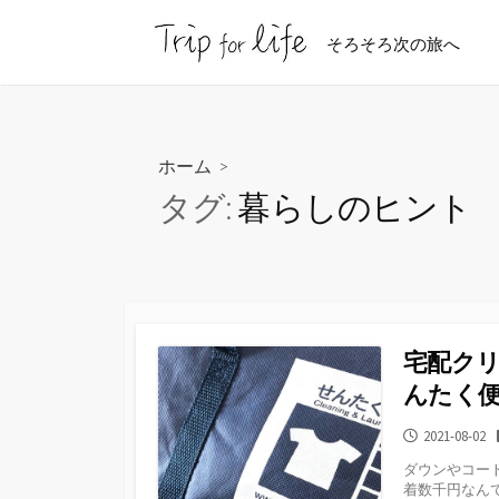
コ
ン
そろそろ次の旅へ
テ
ン
ツ
へ
ホーム
>
ス
タグ:
暮らしのヒント
キ
ッ
プ
宅配ク
んたく
公
2021-08-02
開
ダウンやコー
日
着数千円なんて