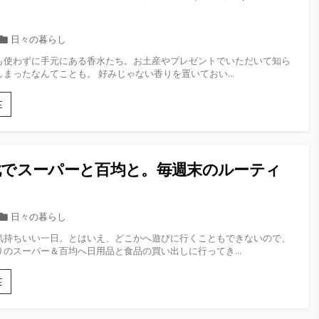
換
て
は
買
故
っ
カ
日々の暮らし
障
た
テ
す
も使わずに手元にある香水たち。お土産やプレゼントでいただいて知ら
ソ
ゴ
る
まったなんてことも。 好みじゃない香りを置いておい...
ー
前
リ
ラ
に
ー
ー
使
E
パ
わ
ネ
な
ル
い
の
香
靴でスーパーと百均と。毎週末のルーティ
実
水
力
の
！
を
捨
チ
て
カ
日々の暮らし
ェ
方。
テ
ッ
気持ちいい一日。とはいえ、どこかへ遊びに行くこともできないので、
余
ゴ
のスーパー＆百均へ日用品と食品の買い出しに行ってき...
ク！
っ
リ
た
ー
中
新
E
身
し
も
い