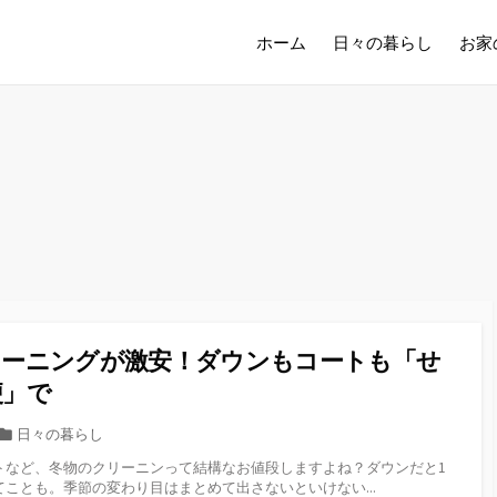
ホーム
日々の暮らし
お家
リーニングが激安！ダウンもコートも「せ
便」で
カ
日々の暮らし
テ
トなど、冬物のクリーニンって結構なお値段しますよね？ダウンだと1
ゴ
ことも。季節の変わり目はまとめて出さないといけない...