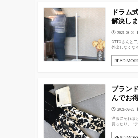
ドラム
解決し
公
2021-03-06
開
OTTOさん
日
外出しなくなる
READ MOR
ブラン
んでお
公
2021-02-28
開
洋服にそれほ
日
買ったり。 “デ
READ MOR