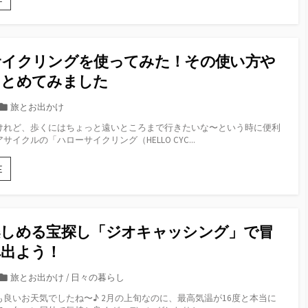
悩
ラ
み
ン
は
ド
こ
品
サイクリングを使ってみた！その使い方や
れ
は
で
ヤ
まとめてみました
解
フ
決
オ
カ
旅とお出かけ
し
ク・
テ
ま
けれど、歩くにはちょっと遠いところまで行きたいな〜という時に便利
メ
ゴ
イクルの「ハローサイクリング（HELLO CYC...
し
ル
リ
た！
カ
ー
リ
ハ
E
で。
ロ
失
ー
敗
サ
か
イ
楽しめる宝探し「ジオキャッシング」で冒
ら
ク
学
リ
へ出よう！
ん
ン
で
グ
カ
旅とお出かけ
/
日々の暮らし
お
を
テ
得
良いお天気でしたね〜♪ 2月の上旬なのに、最高気温が16度と本当に
使
ゴ