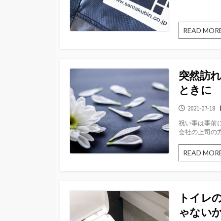
READ MOR
突然訪
ときに
公
2021-07-18
開
祝い事は事前
日
会社の上司の方
READ MOR
トイレ
ゃない