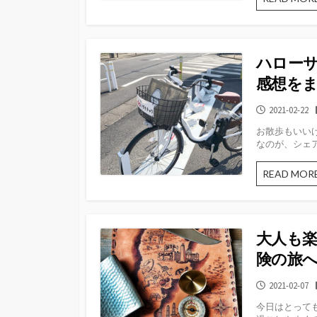
ハロー
感想を
公
2021-02-22
開
お散歩もいい
日
なのが、シェアサ
READ MOR
大人も
険の旅
公
2021-02-07
開
今日はとっても
日