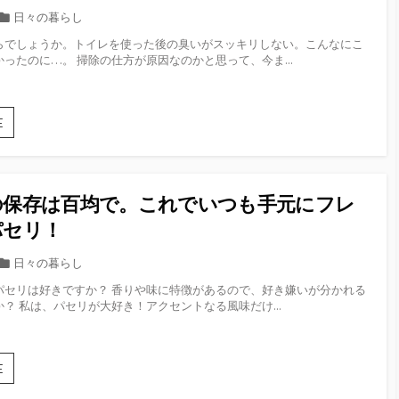
た
の
カ
日々の暮らし
く
た
テ
便」
らでしょうか。トイレを使った後の臭いがスッキリしない。こんなにこ
め。
ゴ
ったのに…。 掃除の仕方が原因なのかと思って、今ま...
で
喪
リ
服
ー
準
備
ト
E
は
イ
時
レ
間
の
の
臭
あ
の保存は百均で。これでいつも手元にフレ
い
る
が
パセリ！
と
消
き
え
カ
日々の暮らし
に
な
テ
パセリは好きですか？ 香りや味に特徴があるので、好き嫌いが分かれる
い…
ゴ
？ 私は、パセリが大好き！アクセントなる風味だけ...
そ
リ
れ
ー
掃
除
パ
E
だ
セ
け