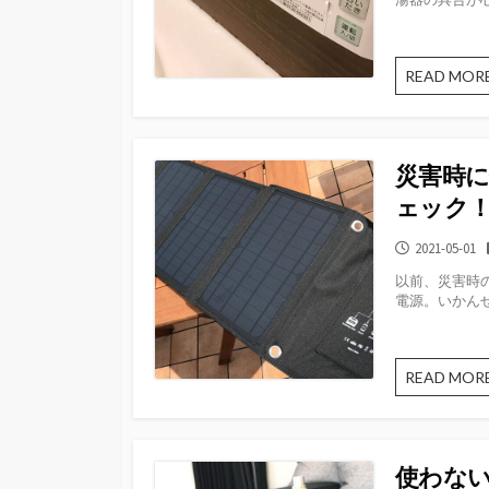
READ MOR
災害時
ェック
公
2021-05-01
開
以前、災害時
日
電源。いかんせ
READ MOR
使わな