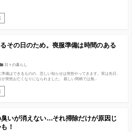
リ
ー
宅
E
配
ク
リ
ー
れるその日のため。喪服準備は時間のある
ニ
ン
グ
が
カ
日々の暮らし
激
テ
に準備はできるものの、悲しい知らせは突然やってきます。実は先日、
安！
ゴ
が突然お亡くなりになられました。 親しい間柄では無...
ダ
リ
ウ
ー
ン
突
E
も
然
コ
訪
ー
れ
ト
る
の臭いが消えない…それ掃除だけが原因じ
も
そ
「せ
の
かも！
ん
日