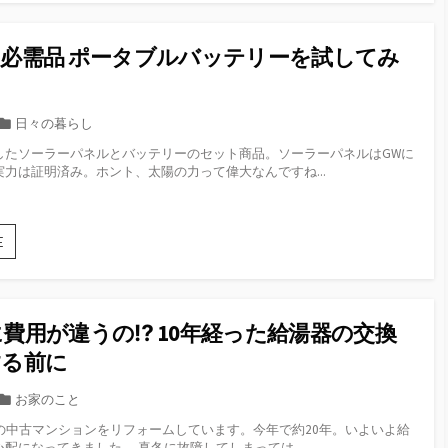
リ
が
の
原
保
因
必需品 ポータブルバッテリーを試してみ
存
じ
は
！
ゃ
百
な
均
カ
日々の暮らし
い
で。
テ
か
したソーラーパネルとバッテリーのセット商品。ソーラーパネルはGWに
こ
ゴ
も！
力は証明済み。ホント、太陽の力って偉大なんですね...
れ
リ
で
ー
い
つ
災
E
も
害
手
時
元
の
に
必
フ
費用が違うの⁉︎ 10年経った給湯器の交換
需
レ
品
する前に
ッ
ポ
シ
ー
カ
お家のこと
ュ
タ
テ
パ
年の中古マンションをリフォームしています。今年で約20年。いよいよ給
ブ
ゴ
セ
配になってきました。 真冬に故障してしまっては...