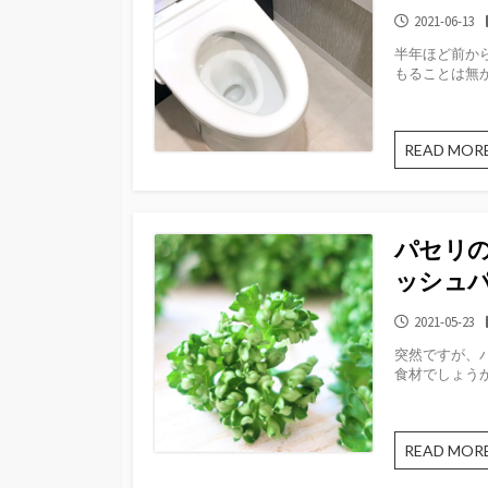
公
2021-06-13
開
半年ほど前か
日
もることは無か
READ MOR
パセリ
ッシュ
公
2021-05-23
開
突然ですが、
日
食材でしょうか
READ MOR