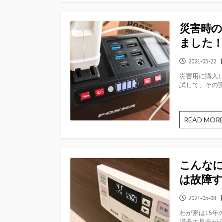
災害時の
ました
公
2021-05-22
開
災害用に購入
日
試して、その実
READ MOR
こんなに
は故障
公
2021-05-08
開
わが家は15
日
湯器の具合が心