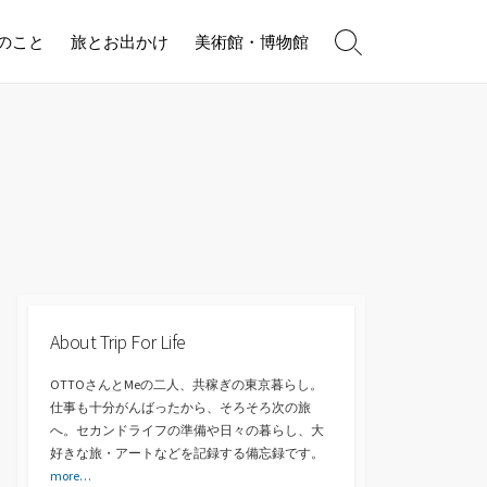
のこと
旅とお出かけ
美術館・博物館
検
索
切
り
替
え
About Trip For Life
OTTOさんとMeの二人、共稼ぎの東京暮らし。
仕事も十分がんばったから、そろそろ次の旅
へ。セカンドライフの準備や日々の暮らし、大
好きな旅・アートなどを記録する備忘録です。
more…