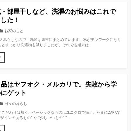
正
靴
し
で
式・部屋干しなど、洗濯のお悩みはこれで
く
ス
捨
ー
ました！
て
パ
よ
ー
カ
お家のこと
う！
と
テ
と二人暮らしなので、洗濯は週末にまとめています。私がテレワークになり
百
ゴ
とすっかり洗濯物も減りましたが、それでも週末は...
均
リ
と。
ー
毎
ド
E
週
ラ
末
ム
の
式・
ル
部
ド品はヤフオク・メルカリで。失敗から学
ー
屋
テ
干
得にゲット
ィ
し
ン
な
カ
日々の暮らし
へ
ど、
テ
GO！
どこだわりは無く、ベーシックなものはユニクロで揃え、たまにZARAで
洗
ゴ
ザインのあるもの” や “少しいいもの” “...
濯
リ
の
ー
お
ブ
E