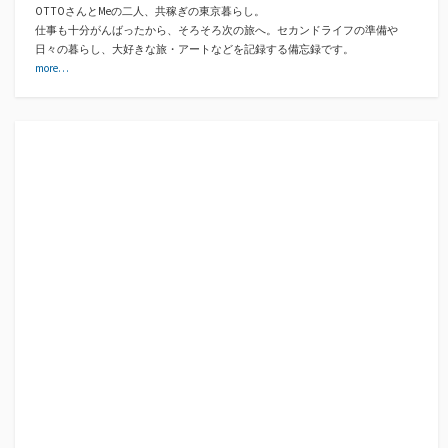
OTTOさんとMeの二人、共稼ぎの東京暮らし。
仕事も十分がんばったから、そろそろ次の旅へ。セカンドライフの準備や
日々の暮らし、大好きな旅・アートなどを記録する備忘録です。
more…