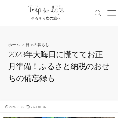
コ
ン
検
メ
テ
そろそろ次の旅へ
索
ニ
ン
切
ュ
ツ
り
ー
替
へ
え
ス
ホーム
>
日々の暮らし
キ
2023年大晦日に慌ててお正
ッ
プ
月準備！ふるさと納税のおせ
ちの備忘録も
公
最
2024-01-06
2024-01-06
開
終
日
更