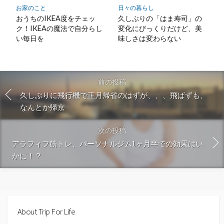
お家のこと
日々の暮らし
おうちのIKEA度をチェッ
久しぶりの「はま寿司」の
ク！IKEAの魔法で自分らし
変化にびっくりだけど、美
い毎日を
味しさは変わらない
前の投稿
久しぶりに飛行機で正月帰省のはずが、、、飛ばずも、
なんとか帰京
次の投稿
アラフィフ筋トレ、パーソナルジム1ヶ月半での効果はい
かに！？
About Trip For Life