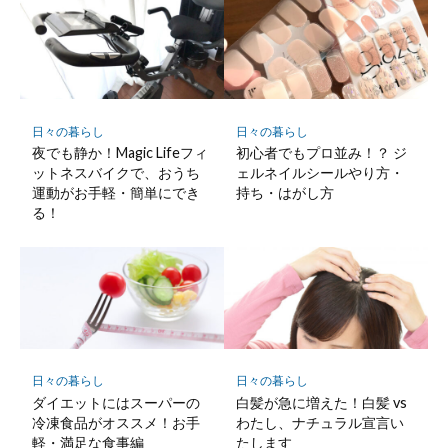
日々の暮らし
日々の暮らし
夜でも静か！Magic Lifeフィ
初心者でもプロ並み！？ ジ
ットネスバイクで、おうち
ェルネイルシールやり方・
運動がお手軽・簡単にでき
持ち・はがし方
る！
日々の暮らし
日々の暮らし
ダイエットにはスーパーの
白髪が急に増えた！白髪 vs
冷凍食品がオススメ！お手
わたし、ナチュラル宣言い
軽・満足な食事編
たします