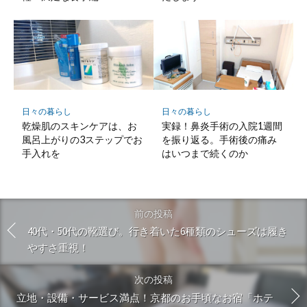
日々の暮らし
日々の暮らし
乾燥肌のスキンケアは、お
実録！鼻炎手術の入院1週間
風呂上がりの3ステップでお
を振り返る。手術後の痛み
手入れを
はいつまで続くのか
前の投稿
40代・50代の靴選び。行き着いた6種類のシューズは履き
やすさ重視！
次の投稿
立地・設備・サービス満点！京都のお手頃なお宿「ホテ