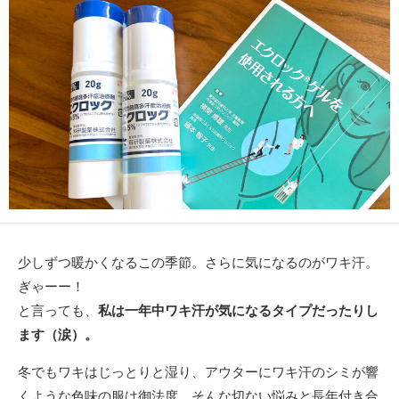
新
日
少しずつ暖かくなるこの季節。さらに気になるのがワキ汗。
ぎゃーー！
と言っても、
私は一年中ワキ汗が気になるタイプだったりし
ます（涙）。
冬でもワキはじっとりと湿り、アウターにワキ汗のシミが響
くような色味の服は御法度。そんな切ない悩みと長年付き合