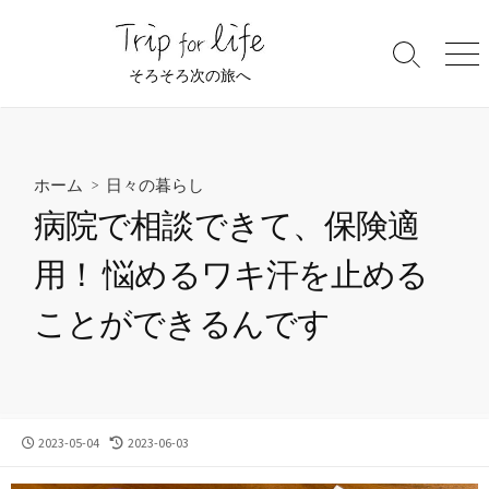
コ
ン
検
メ
テ
そろそろ次の旅へ
索
ニ
ン
切
ュ
ツ
り
ー
替
へ
え
ス
ホーム
>
日々の暮らし
キ
病院で相談できて、保険適
ッ
プ
用！ 悩めるワキ汗を止める
ことができるんです
公
最
2023-05-04
2023-06-03
開
終
日
更