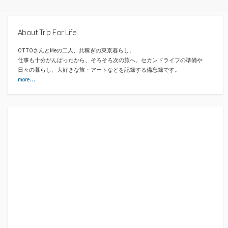
About Trip For Life
OTTOさんとMeの二人、共稼ぎの東京暮らし。
仕事も十分がんばったから、そろそろ次の旅へ。セカンドライフの準備や
日々の暮らし、大好きな旅・アートなどを記録する備忘録です。
more…