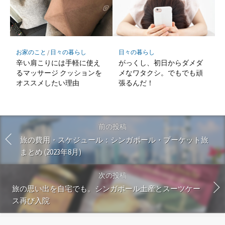
お家のこと
/
日々の暮らし
日々の暮らし
辛い肩こりには手軽に使え
がっくし、初日からダメダ
るマッサージ クッションを
メなワタクシ。でもでも頑
オススメしたい理由
張るんだ！
前の投稿
旅の費用・スケジュール：シンガポール・プーケット旅
まとめ (2023年8月)
次の投稿
旅の思い出を自宅でも。シンガポール土産とスーツケー
ス再び入院