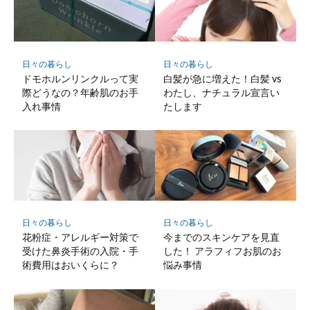
日々の暮らし
日々の暮らし
ドモホルンリンクルって実
白髪が急に増えた！白髪 vs
際どうなの？年齢肌のお手
わたし、ナチュラル宣言い
入れ事情
たします
日々の暮らし
日々の暮らし
花粉症・アレルギー対策で
今までのスキンケアを見直
受けた鼻炎手術の入院・手
した！ アラフィフお肌のお
術費用はおいくらに？
悩み事情