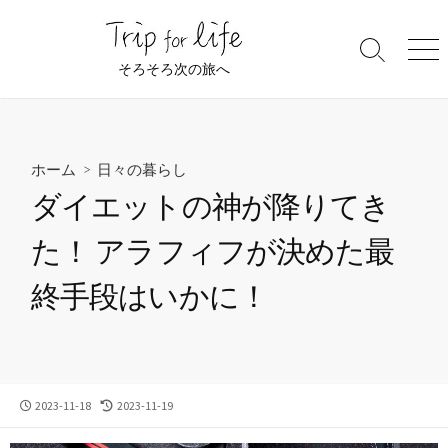
コ
ン
検
メ
テ
そろそろ次の旅へ
索
ニ
ン
切
ュ
ツ
り
ー
替
へ
え
ス
ホーム
>
日々の暮らし
キ
ダイエットの神が降りてき
ッ
プ
た！ アラフィフが決めた最
終手段はいかに！
公
最
2023-11-18
2023-11-19
開
終
日
更