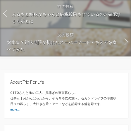
前の投稿
ふるさと納税がちゃんと納税控除されているのか確認す
る方法とは
次の投稿
大丈夫？賞味期限が切れたスーパーフード・キヌアを食
べてみた
About Trip For Life
OTTOさんとMeの二人、共稼ぎの東京暮らし。
仕事も十分がんばったから、そろそろ次の旅へ。セカンドライフの準備や
日々の暮らし、大好きな旅・アートなどを記録する備忘録です。
more…