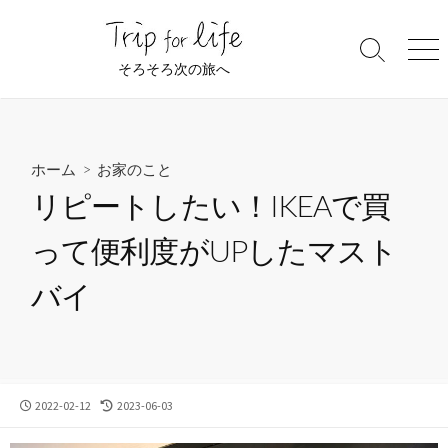
コ
ン
検
メ
テ
そろそろ次の旅へ
索
ニ
ン
切
ュ
ツ
り
ー
替
へ
え
ス
ホーム
>
お家のこと
キ
リピートしたい！IKEAで買
ッ
プ
って便利度がUPしたマスト
バイ
公
最
2022-02-12
2023-06-03
開
終
日
更